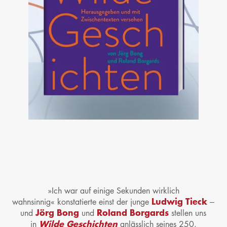
»Ich war auf einige Sekunden wirklich
Ludwig Tieck
wahnsinnig«
konstatierte einst der junge
–
Jörg Bong
Roland Borgards
und
und
stellen uns
Wilde Geschichten
in
anlässlich seines 250.