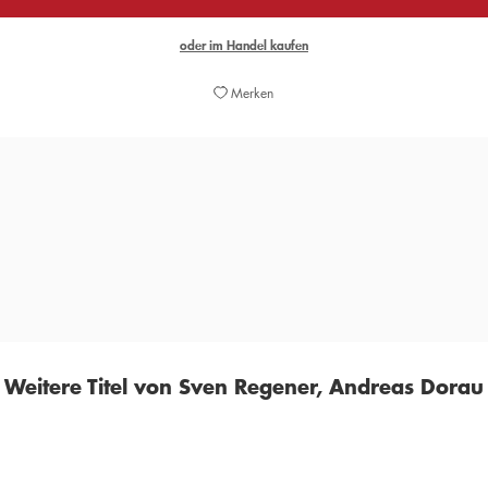
oder im Handel kaufen
Merken
nd Andreas Dorau gemeinsam geschrieben haben, schildert einen 
ment der Selbstbegrenzung sein kann. Nie übers Ziel hinausgeschoss
PAUL JANDL,
NZZ, 09. FEBRUAR 2023
Weitere Titel von Sven Regener, Andreas Dorau
BALD