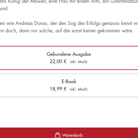
mens
König der Möwen
, eine Frau mit einem Arm, ein Gitarrenalbu
 und.
lden wie Andreas Dorau, der den Sog des Erfolgs genauso kennt 
n doch, dann nur solche, auf die sonst keiner gekommen wäre.
Gebundene Ausgabe
22,00
€
inkl. MwSt.
E-Book
18,99
€
inkl. MwSt.