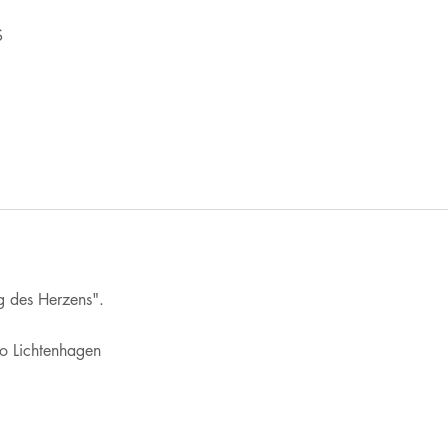
S
ng des Herzens".
ro Lichtenhagen