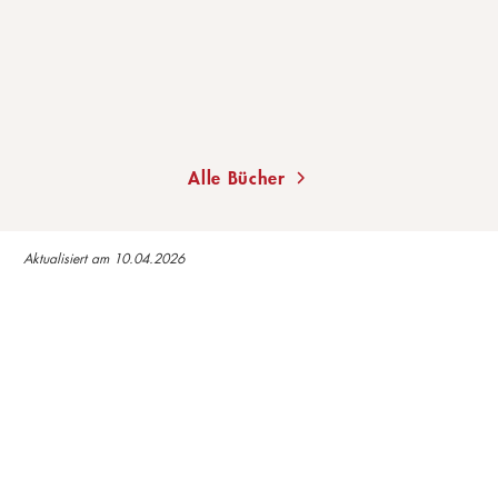
Gebundene Ausgabe
16,99
€
*
Im Handel kaufen
Merken
Alle Bücher
Aktualisiert am 10.04.2026