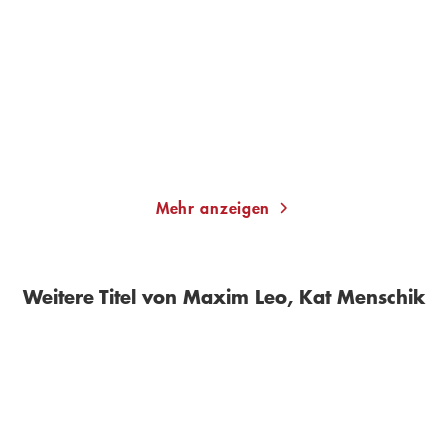
E.T.A. Hoffmann: Die
Moabit
Bergwerke zu F ...
Gebundene Ausgabe
Gebundene Ausgabe
23,00
€
*
20,00
€
*
Merken
Merken
Mehr anzeigen
Weitere Titel von Maxim Leo, Kat Menschik