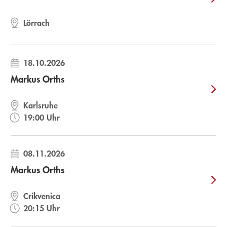
Lörrach
18.10.2026
Markus Orths
KAT MENSCHIK
MONIKA HELFER
PEGGY MÄDLER
Karlsruhe
19:00 Uhr
Wer bist du?
Selbstregulierung des
Herzens
Gebundene Ausgabe
Gebundene Ausgabe
23,00
€
*
23,00
€
*
08.11.2026
Markus Orths
Merken
Merken
Crikvenica
20:15 Uhr