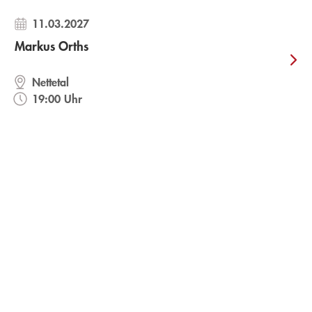
11.03.2027
Markus Orths
Nettetal
19:00 Uhr
JAN COSTIN WAGNER
JACQUELINE KORNMÜLLER
Eden
6 aus 49
Gebundene Ausgabe
Gebundene Ausgabe
24,00
€
*
23,00
€
*