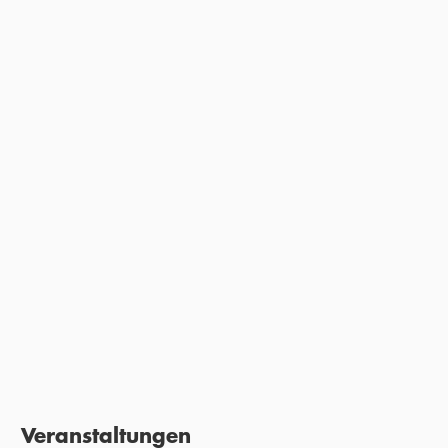
Dieser Roman ist eine Explosion des Erzählens, die keine
Verrücktheit auslässt und nicht zuletzt eine große
Liebeserklärung an Laurence Sterne und dessen
Meisterwerk "Tristram Shandy" ist.
ALEXANDER SOLLOCH,
NDR KULTUR, 02. JANUAR 2026
Veranstaltungen