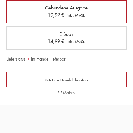
Gebundene Ausgabe
19,99
€
inkl. MwSt.
E-Book
14,99
€
inkl. MwSt.
Lieferstatus:
•
Im Handel lieferbar
Jetzt im Handel kaufen
Merken
E
z