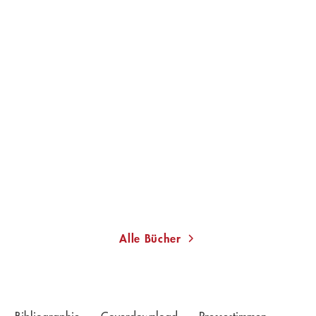
ERIC NIL
NELE POLLATSCHEK
Abifeier
Das Unglück anderer
Leute
Taschenbuch
Gebundene Ausgabe
10,00
€
*
18,99
€
*
Im Handel kaufen
Merken
Merken
Alle Bücher