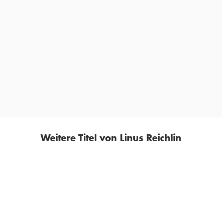
Linus Reichlin kann spannend erzählen und hat einen
sicheren Zugriff auf die Realität.
WESTFALENPOST
Weitere Titel von Linus Reichlin