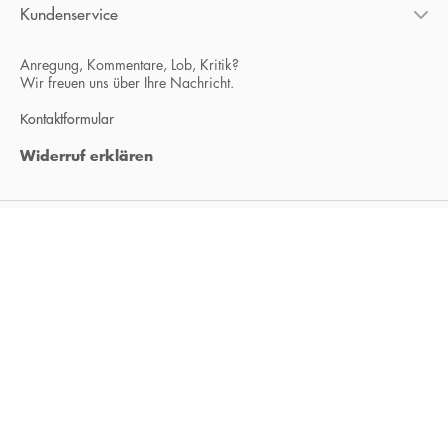
Kundenservice
Anregung, Kommentare, Lob, Kritik?
Wir freuen uns über Ihre Nachricht.
Kontaktformular
Widerruf erklären
Über uns
Über Galiani Berlin
* = inkl. Mehrwertsteuer; kostenloser Versand innerhalb Deutschlands
** = befristete Preissenkung zum Buchpreisbindungspreis inkl. Mehrwertsteuer
AGB