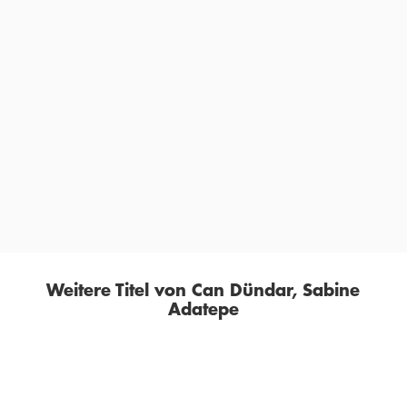
Der türkische Exil-Journalist Can Dündar traf seinen
Auftragskiller im Gefängnis – und bekam Einblicke in
einen Staat, der seine Schlinge immer weiter zuzieht
ANJA WEHLER-SCHÖCK,
DER TAGESSPIEGEL, 08. OKTOBER 2025
Weitere Titel von Can Dündar, Sabine
Adatepe