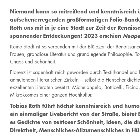
Niemand kann so mitreißend und kenntnisreich üb
aufsehenerregenden großformatigen Folio-Band
Roth uns mit in je eine Stadt zur Zeit der Renai
spannender Entdeckungen! 2023 erschien
Neape
Keine Stadt ist so verbunden mit der Blütezeit der Renaiss
Frauen, grandiose Literatur und grundlegende Philosophie. To
Chaos und Schönheit.
Florenz ist sagenhaft reich geworden durch Textilhandel und 
anmutenden literarischen Zirkeln – selbst die Herrscher dich
exzellenten Literaten besetzt. Michelangelo, Botticelli, Ficin
Mikrokosmos einer ganzen Hochkultur.
Tobias Roth führt höchst kenntnisreich und humo
ein einmaliger Livebericht von der Straße, bietet
es Gedichte von zeitloser Schönheit, Ideen, die 
Direktheit, Menschliches-Allzumenschliches in Hüll