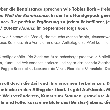
er die Renaissance sprechen wie Tobias Roth – freie
es
Welt der Renaissance
. In der fürs Handgepäck gee
ssance. Die perfekte Ergänzung zu jedem Reiseführer, 
l
, zuletzt
Florenz
, im September folgt
Rom
.
ance wie Florenz: die Medici, dramatische Machtkämpfe, staunensw
bias Roth lässt ihre Vertreter in dieser Anthologie zu Wort komme
Kreditgeschäfte. Die Stadt am Arno beherbergt prachtvolle Bibliot
ten, Kunst und Wissenschaft florieren und sogar das höchste Staat
o, Poggio Bracciolini, Leonardo da Vinci, Pico della Mirandola, Don
rvoll durch die Zeit und ihre enormen Turbulenzen.
 Einblicke in den Alltag der Stadt. Es gibt Aufstände
die Welt veränderten, Kunst zum Staunen, grandiose A
e und Fülle, kurz: eine Blüte des (Geistes-)lebens, di