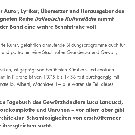
r Autor, Lyriker, Übersetzer und Herausgeber des
igneten Reihe
Italienische Kulturstädte
nimmt
jeder Band eine wahre Schatztruhe voll
erte Kunst, gefährlich anmutende Bildungsprogramme auch für
n und porträtiert eine Stadt voller Grandezza und Gewalt,
heken, ist geprägt von berühmten Künstlern und exotisch
samt in Florenz ist von 1375 bis 1458 fast durchgängig mit
atello, Alberti, Machiavelli – alle waren sie Teil dieses
 Das Tagebuch des Gewürzhändlers Luca Landucci,
, Mordkomplotte und Unruhen – vor allem aber gibt
rchitektur, Schamlosigkeiten von erschütternder
e ihresgleichen sucht.