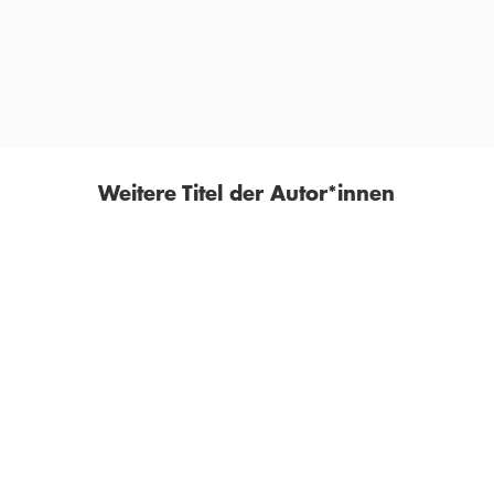
wird hier eines Besseren belehrt.
MANFRED PAPST,
NZZ
Weitere Titel der Autor*innen