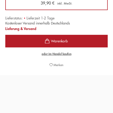
39,90
€
inkl. MwSt.
Lieferstatus:
•
Lieferzeit 1-2 Tage
Kostenloser Versand innerhalb Deutschlands
Lieferung & Versand
oder im Handel kaufen
Merken
Die Anmerkungen sind eine Fundgrube an Geist und
Gelehrsamkeit Sie zeigen, dass ein Netz von
Anspielungen und subversivem Witz das scheinbar glatt
polierte Werk durchzieht. (…) Wer denkt, die
Liebeskunst sei ein harmloses und langweiliges Buch,