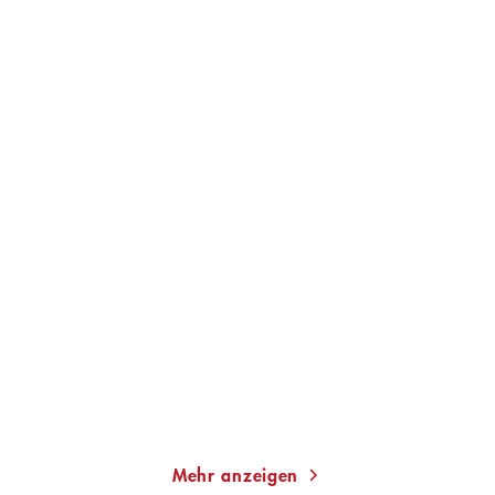
TOBIAS ROTH
TOBIAS ROTH
Welt der Renaissance:
Welt der Renaissance:
Florenz
Neapel
Paperback
Paperback
22,00
€
*
22,00
€
*
Merken
Merken
Mehr anzeigen