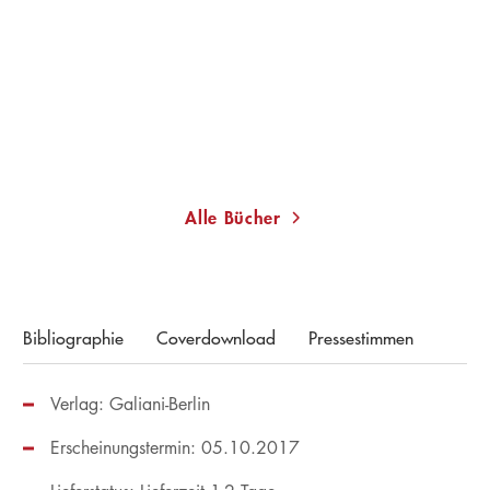
Über die Natur der Dinge
Gebundene Ausgabe
39,99
€
*
Im Handel kaufen
Merken
Alle Bücher
Bibliographie
Coverdownload
Pressestimmen
Verlag: Galiani-Berlin
Erscheinungstermin: 05.10.2017