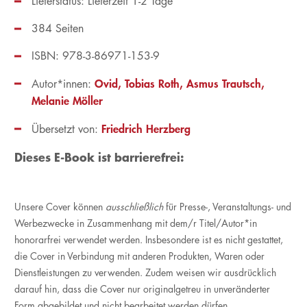
Lieferstatus: Lieferzeit 1-2 Tage
384 Seiten
ISBN: 978-3-86971-153-9
Ovid
Tobias Roth
Asmus Trautsch
Autor*innen:
Melanie Möller
Friedrich Herzberg
Übersetzt von:
Dieses E-Book ist barrierefrei:
Unsere Cover können
ausschließlich
für Presse-, Veranstaltungs- und
Werbezwecke in Zusammenhang mit dem/r Titel/Autor*in
honorarfrei verwendet werden. Insbesondere ist es nicht gestattet,
die Cover in Verbindung mit anderen Produkten, Waren oder
Dienstleistungen zu verwenden. Zudem weisen wir ausdrücklich
darauf hin, dass die Cover nur originalgetreu in unveränderter
Form abgebildet und nicht bearbeitet werden dürfen.