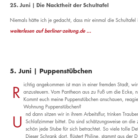
25. Juni | Die Nacktheit der Schultafel
Niemals hätte ich je gedacht, dass mir einmal die Schultafel 
weiterlesen auf berliner-zeitung.de ...
5. Juni | Puppenstübchen
ichtig angekommen ist man in einer fremden Stadt, w
R
anzusteuern. Vom Pantheon aus zu Fuß um die Ecke, nur e
Kommt euch meine Puppenstübchen anschauen, reagiert 
Wohnung Puppenstübchen?
nd dann sitzen wir in ihrem Arbeitsflur, trinken Trau
U
Schlafzimmer bittet. Da sind schätzungsweise an die 
schön jede Stube für sich betrachtet. So viele toll
Dieser Schrank dort, flüstert Philine, stammt aus der 