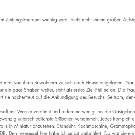
im Zeitungsleseraum wichtig wird. Sieht mehr einem großen Aufstel
ird man von ihren Bewohnern zu sich nach Hause eingeladen. Na
in paar Straßen weiter, steht als erstes Ziel Philine an. Die Frau,
sie hocherfreut auf die Ankündigung des Besuchs. Seltsam, denke 
bensaft mit Wasser verdünnt und reden ein wenig, bis die Gastgeber
zwanzig unterschiedlichste Stübchen versammelt. Jedes komplett e
e Details in Miniatur anzusehen. Standuhr, Kochmaschine, Grammo
DDR. Den Lesesessel hier habe ich selbst getischlert. Da war sie ei