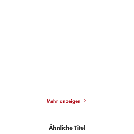
JAN COSTIN WAGNER
JAN COSTIN WAGNER
Eismond
Schattentag
E-Book
E-Book
9,99
€
*
9,99
€
*
Merken
Merken
Mehr anzeigen
Ähnliche Titel