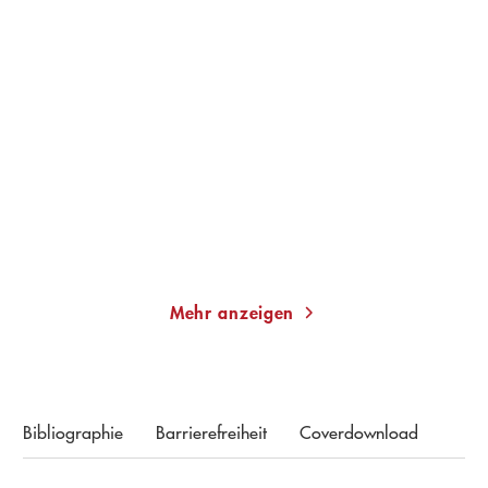
JAN COSTIN WAGNER
JAN COSTIN WAGNER
Eismond
Einer von den Guten
E-Book
Gebundene Ausgabe
9,99
€
*
23,00
€
*
Merken
Merken
Mehr anzeigen
Bibliographie
Barrierefreiheit
Coverdownload