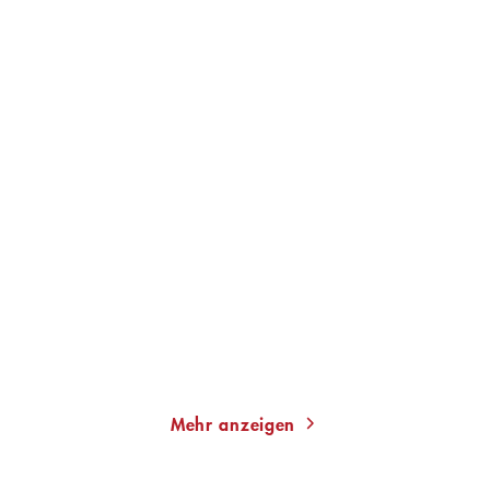
JAN COSTIN WAGNER
JAN COSTIN WAGNER
Im Winter der Löwen
Das Licht in einem dunklen
Haus
E-Book
Gebundene Ausgabe
9,99
€
*
19,99
€
*
Im Handel kaufen
Merken
Merken
Mehr anzeigen