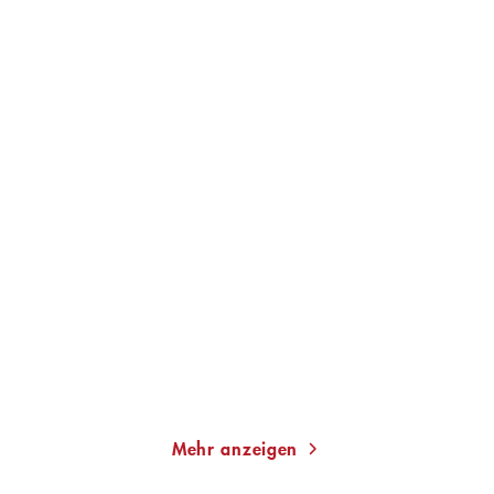
BRUNO PREISENDÖRFER
MICHAEL ANGELE
Sätze, die die Welt
Der letzte Zeitungsleser
verändern
Gebundene Ausgabe
Gebundene Ausgabe
25,00
€
*
16,00
€
*
Merken
Merken
Mehr anzeigen