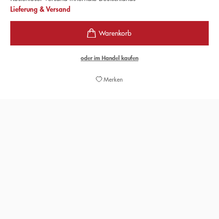
Lieferung & Versand
oder im Handel kaufen
Merken
Eine fulminante Neuausgabe. (...) Es ist ein anderes
Buch geworden. Nicht nur, weil Zischler Irrtümer
korrigieren konnte. Der Text ist gründlich überarbeitet
und um Bilddokumente ergänzt worden, aber vor allem
ist in ihn eingegangen, was seither an filmischen Quellen
neu erschlossen werden konnte. Das betrifft nicht nur
Materialfunde in entlegenen Archiven, sondern auch
Restaurierungsarbeiten, die in den vergangenen
Dekaden gerade im Bereich des Stummfilms großartige