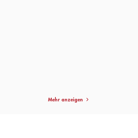
TIM KROHN
TIM KROHN
Herr Brechbühl sucht eine
Aus dem Leben einer
Katze
Matratze bester ...
Gebundene Ausgabe
Gebundene Ausgabe
24,00
€
*
16,99
€
*
Im Handel kaufen
Im Handel kaufen
Merken
Merken
Mehr anzeigen