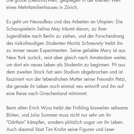
Die große (Gefühls-)Welt, gespiegelt in der kleinen Welt
eines Mehrfamilienhauses in Zürich.
Es geht um Neuaufbau und das Arbeiten an Utopien: Die
Schauspielerin Selina May träumt davon, zu ihrer
Jugendliebe nach Berlin zu ziehen, und der Forscherdrang
des risikofreudigen Studenten Moritz Schneuwly treibt ihn
zu immer neuen Experimenten. Seine geliebte Mary ist aus
New York zurück, reist aber gleich nach Amsterdam weiter,
um dort ein neues Leben als Studentin zu beginnen. Pit aus
dem zweiten Stock hat sein Studium abgebrochen und ist
fasziniert von der lebensfrohen Mutter seiner Freundin Petzi,
die gerade ihr Leben noch einmal neu entwirft und ihn auf
eine Reise nach Griechenland mitnimmt.
Beim alten Erich Wyss treibt der Frühling bisweilen seltsame
Blüten, und Julia Sommer muss nicht nur sehr um ihr
“Gärtlein” kämpfen, sondern plötzlich sogar um ihr Leben.
Auch diesmal lässt Tim Krohn seine Figuren und Leser