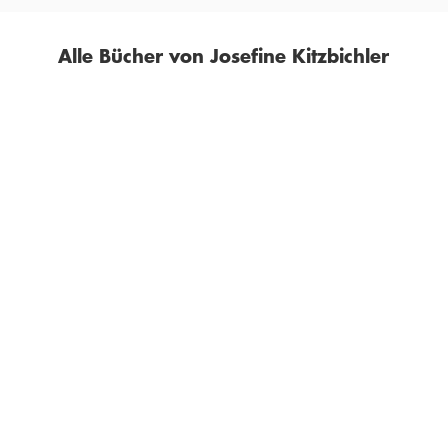
Alle Bücher von Josefine Kitzbichler
MARKUS BERNAUER
JOSEFINE
KITZBICHLER
Freiheit – Gleichheit –