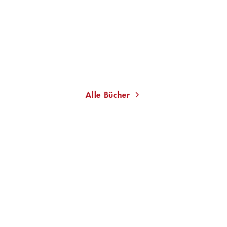
Sinnlichkei ...
Gebundene Ausgabe
128,00
€
*
Im Handel kaufen
Merken
Alle Bücher