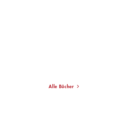
HELMUT BÖTTIGER
Celans Zerrissenheit
Gebundene Ausgabe
20,00
€
*
Im Handel kaufen
Merken
Alle Bücher