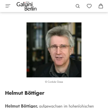
© Cordula Giese
Helmut Böttiger
Helmut Böttiger,
aufgewachsen im hohenlohischen