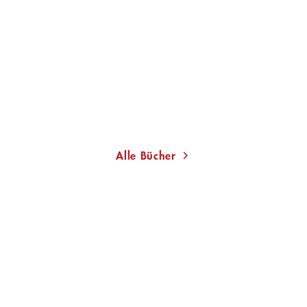
Das schwarze Pferd
Das fahle Pferd
Gebundene Ausgabe
Gebundene Ausgabe
23,00
€
*
22,99
€
*
Im Handel kaufen
Merken
Merken
Alle Bücher