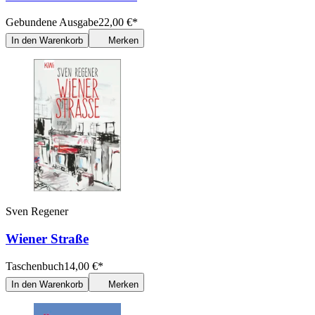
Gebundene Ausgabe
22,00
€
*
In den Warenkorb
Merken
Sven Regener
Wiener Straße
Taschenbuch
14,00
€
*
In den Warenkorb
Merken