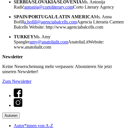
SERBIA/SLOVAKIA/SLOVENIA
Ms. Antonija
Radić
antonija@cortoliterary.com
Corto Literary Agency
SPAIN/PORTUGAL/LATIN AMERICA
Ms. Anna
Bofill
a.bofill@agenciabalcells.com
Agencia Literaria Carmen
Balcells
Website: http://www.agenciabalcells.com
TURKEY
Ms. Amy
Spangler
amy@anatolialit.com
AnatoliaLit
Website:
www.anatolialit.com
Newsletter
Keine Neuerscheinung mehr verpassen: Abonnieren Sie jetzt
unseren Newsletter!
Zum Newsletter
Autoren
Autor*innen von A-Z