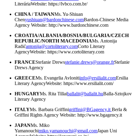
Literária
Website: https://lvbco.com.br/
CHINA / TAIWAN
Ms. Yu-Shiuan
Chen
yushiuan@bardonchinese.com
Bardon-Chinese Media
Agency
Website: http://www.bardonchinese.com
CROATIA/ALBANIA/BOSNIA/BULGARIA/CZECH
REPUBLIC/NORTH MACEDONIA
Ms. Antonija
Radić
antonija@cortoliterary.com
Corto Literary
Agency
Website: https://www.cortoliterary.com
FRANCE
Stefanie Drews
stefanie.drews@orange.fr
Stefanie
Drews Agency
GREECE
Ms. Evangelia Avloniti
info@ersilialit.com
Ersilia
Literary Agency
Website: https://www.ersilialit.com/
HUNGARY
Ms. Rita Tillai
ballalit@ballalit.hu
Balla-Sztojkov
Literary Agency
ITALY
Ms. Barbara Griffini
griffini@BGagency.it
Berla &
Griffini Rights Agency
Website: http://www.bgagency.it
JAPAN
Ms. Miko
Yamanouchi
miko.yamanouchi@gmail.com
Japan Uni