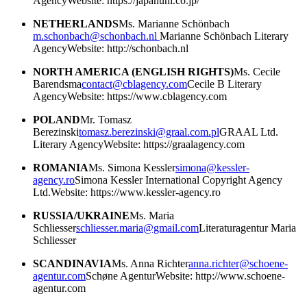
Agency
Website: https://japanuni.co.jp/
NETHERLANDS
Ms. Marianne Schönbach
m.schonbach@schonbach.nl
Marianne Schönbach Literary
Agency
Website: http://schonbach.nl
NORTH AMERICA (ENGLISH RIGHTS)
Ms. Cecile
Barendsma
contact@cblagency.com
Cecile B Literary
Agency
Website: https://www.cblagency.com
POLAND
Mr. Tomasz
Berezinski
tomasz.berezinski@graal.com.pl
GRAAL Ltd.
Literary Agency
Website: https://graalagency.com
ROMANIA
Ms. Simona Kessler
simona@kessler-
agency.ro
Simona Kessler International Copyright Agency
Ltd.
Website: https://www.kessler-agency.ro
RUSSIA/UKRAINE
Ms. Maria
Schliesser
schliesser.maria@gmail.com
Literaturagentur Maria
Schliesser
SCANDINAVIA
Ms. Anna Richter
anna.richter@schoene-
agentur.com
Schøne Agentur
Website: http://www.schoene-
agentur.com