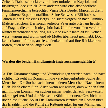
Zeiten“. Dabei schreckt er vor keiner turbulenten Kapriole und
irrwitzigen Idee zurück. Zum anderen wird eine absonderliche
Familiengeschichte beleuchtet: Vince Bärs Bruder Marcellus dreht
abgefahrene Experimentalfilme. Seine Schwester Elfi hockt seit
Jahren in der Tiefe eines Bergs und sucht vergeblich nach Dunkle-
Materie-Teilchen. Der sprachverliebte Vater antwortet am liebsten
auf Fragen, die er noch nie gehört hat. Und die von allen verehrte
Mutter verschwindet spurlos, als Vince zwölf Jahre alt ist. Keiner
weiß, warum und wohin und ob Mutter überhaupt noch lebt. Doch
keiner kann aufhören, an sie zu denken und auf ihre Rückkehr zu
hoffen, auch nach so langer Zeit.
Werden die beiden Handlungsstränge zusammengeführt?
Ja. Die Zusammenhänge und Verstrickungen werden nach und nach
sichtbar. Es geht im Roman um die verschiedenfarbige Suche der
Menschen. Die Suche nach einem anderen Menschen. Nach einem
Buch. Nach einem Sinn. Auch wenn wir wissen, dass wir den Sinn
nicht finden können, wir suchen immer weiter danach, verzweifelt
oder begeistert. Und der Mensch erzählt immer neue Geschichten
über diese Suche. So ist Die Enthusiasten letztlich ein Roman über
das Erzählen und die Kunst als Rettungsanker für uns Menschen.