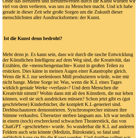
Ohne das Berühren und Berührtwerden durch die Kunst würden wir
viel von dem verlieren, was uns zu Menschen macht. Und ich habe
gerade in dieser Zeit sehr große Sorgen um die Zukunft dieser
menschlichsten aller Ausdrucksformen: der Kunst.
Ist die Kunst denn bedroht?
Mehr denn je. Es kann sein, dass wir durch die rasche Entwicklung
der Künstlichen Intelligenz auf dem Weg sind, die Kreativität, das
Erzählen, die
»
menschengemachte
«​​​​​​​
Kunst in großen Teilen zu
ersticken. Dies käme in meinen Augen einer Katastrophe gleich.
Wenn die K.I. nur seelenlosen Müll produzieren würde, wäre mir
nicht bange. Meine Sorge ist: Was, wenn die K.I. eines Tages
wirklich geniale Werke
»
verfasst
«​​​​​​​
? Und dem Menschen die
Kreativität nimmt? Wohin dann mit all den Künstlern, die nur leben
können, weil sie sich ausdrücken müssen? Schon jetzt gibt es (gut
geschriebene) Kinderbücher, die komplett K.I.-generiert sind.
Drehbuchautoren demonstrieren. Synchronsprecher müssen ihre
Stimme verkaufen. Übersetzer sterben langsam aus. Ich war neulich
in einem (noch) erschreckend schwachen Theaterstück, das von
ChatGPT
»
geschrieben
«​​​​​​​
wurde. So wunderbar die K.I. auf anderen
Feldern auch sein könnte (Medizin, Bürokratie), so fatal und
gefährlich kann sie für die Kunst werden. Und darüber sollten wir