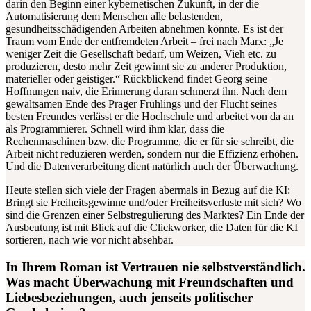
darin den Beginn einer kybernetischen Zukunft, in der die
Automatisierung dem Menschen alle belastenden,
gesundheitsschädigenden Arbeiten abnehmen könnte. Es ist der
Traum vom Ende der entfremdeten Arbeit – frei nach Marx: „Je
weniger Zeit die Gesellschaft bedarf, um Weizen, Vieh etc. zu
produzieren, desto mehr Zeit gewinnt sie zu anderer Produktion,
materieller oder geistiger.“ Rückblickend findet Georg seine
Hoffnungen naiv, die Erinnerung daran schmerzt ihn. Nach dem
gewaltsamen Ende des Prager Frühlings und der Flucht seines
besten Freundes verlässt er die Hochschule und arbeitet von da an
als Programmierer. Schnell wird ihm klar, dass die
Rechenmaschinen bzw. die Programme, die er für sie schreibt, die
Arbeit nicht reduzieren werden, sondern nur die Effizienz erhöhen.
Und die Datenverarbeitung dient natürlich auch der Überwachung.
Heute stellen sich viele der Fragen abermals in Bezug auf die KI:
Bringt sie Freiheitsgewinne und/oder Freiheitsverluste mit sich? Wo
sind die Grenzen einer Selbstregulierung des Marktes?
Ein Ende der
Ausbeutung ist mit Blick auf die Clickworker, die Daten für die KI
sortieren, nach wie vor nicht absehbar.
In Ihrem Roman ist Vertrauen nie selbstverständlich.
Was macht Überwachung mit Freundschaften und
Liebesbeziehungen, auch jenseits politischer