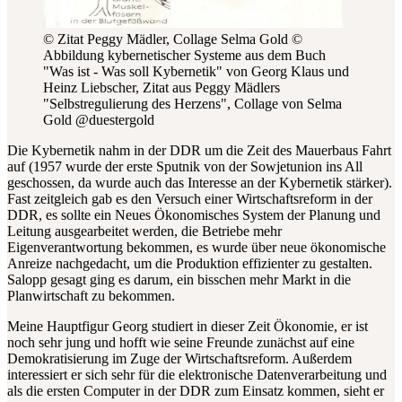
© Zitat Peggy Mädler, Collage Selma Gold
©
Abbildung kybernetischer Systeme aus dem Buch
"Was ist - Was soll Kybernetik" von Georg Klaus und
Heinz Liebscher, Zitat aus Peggy Mädlers
"Selbstregulierung des Herzens", Collage von Selma
Gold @duestergold
Die Kybernetik nahm in der DDR um die Zeit des Mauerbaus Fahrt
auf (1957 wurde der erste Sputnik von der Sowjetunion ins All
geschossen, da wurde auch das Interesse an der Kybernetik stärker).
Fast zeitgleich gab es
den Versuch einer Wirtschaftsreform in der
DDR, es sollte ein Neues Ökonomisches System der Planung und
Leitung ausgearbeitet werden, die Betriebe mehr
Eigenverantwortung bekommen, es wurde über neue ökonomische
Anreize nachgedacht, um die Produktion effizienter zu gestalten.
Salopp gesagt ging es darum, ein bisschen mehr Markt in die
Planwirtschaft zu bekommen.
Meine Hauptfigur Georg studiert in dieser Zeit Ökonomie, er ist
noch sehr jung und hofft wie seine Freunde zunächst auf eine
Demokratisierung im Zuge der Wirtschaftsreform. Außerdem
interessiert er sich sehr für die elektronische Datenverarbeitung und
als die ersten Computer in der DDR zum Einsatz kommen, sieht er