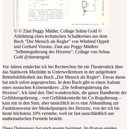
© © Zitat Peggy Mädler, Collage Selma Gold
©
Abbildung eines technischen Schaltkreises aus dem
Buch "Der Mensch als Regler" von Winfried Oppelt
und Gerhard Vossius, Zitat aus Peggy Mädlers
"Selbstregulierung des Herzens", Collage von Selma
Gold @duestergold
Vor Jahren entdeckte ich bei Recherchen für ein Theaterstück über
das Stahlwerk Maxhütte in Unterwellenborn in der aufgelösten
Betriebsbibliothek das Buch „Der Mensch als Regler“. Etwas daran
hat mich sofort angesprochen. In dem Buch gibt es einen Aufsatz
eines russischen Kybernetikers: „Die Selbstregulierung des
Herzens“. Ich fand den Titel wunderschön, die ganze Bandbreite der
Gefühlsregulierung – von Gefühlskontrolle bis Co-Regulierung –
kam mir in den Sinn, aber tatsächlich ist es eine Abhandlung zur
Funktionsweise der Muskelpumpen des Herzens, von der ich bis
heute höchstens 10% verstehe, weil sie fast ausschließlich aus
mathematischen Formeln besteht.
Diese Diskrepanz hat mich enorm fasziniert. Im Roman spielen