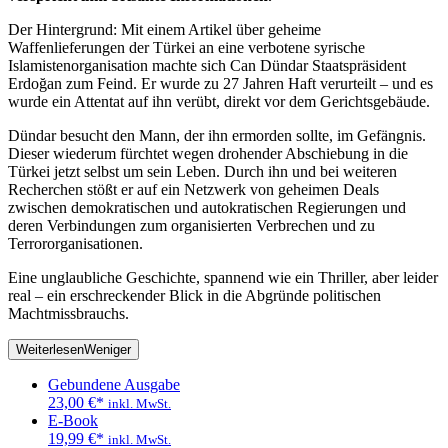
Der Hintergrund: Mit einem Artikel über geheime
Waffenlieferungen der Türkei an eine verbotene syrische
Islamistenorganisation machte sich Can Dündar Staatspräsident
Erdoğan zum Feind. Er wurde zu 27 Jahren Haft verurteilt – und es
wurde ein Attentat auf ihn verübt, direkt vor dem Gerichtsgebäude.
Dündar besucht den Mann, der ihn ermorden sollte, im Gefängnis.
Dieser wiederum fürchtet wegen drohender Abschiebung in die
Türkei jetzt selbst um sein Leben. Durch ihn und bei weiteren
Recherchen stößt er auf ein Netzwerk von geheimen Deals
zwischen demokratischen und autokratischen Regierungen und
deren Verbindungen zum organisierten Verbrechen und zu
Terrororganisationen.
Eine unglaubliche Geschichte, spannend wie ein Thriller, aber leider
real – ein erschreckender Blick in die Abgründe politischen
Machtmissbrauchs.
Weiterlesen
Weniger
Gebundene Ausgabe
23,00
€
*
inkl. MwSt.
E-Book
19,99
€
*
inkl. MwSt.