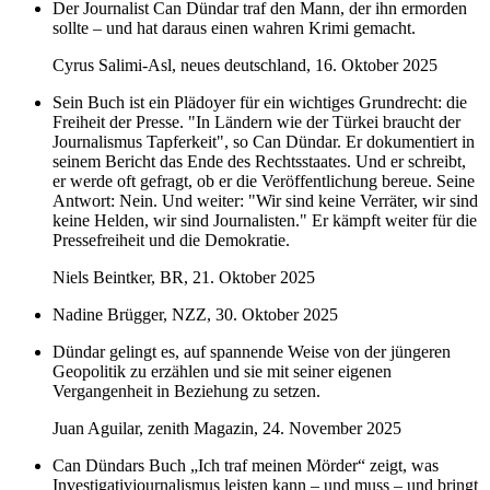
Der Journalist Can Dündar traf den Mann, der ihn ermorden
sollte – und hat daraus einen wahren Krimi gemacht.
Cyrus Salimi-Asl, neues deutschland, 16. Oktober 2025
Sein Buch ist ein Plädoyer für ein wichtiges Grundrecht: die
Freiheit der Presse. "In Ländern wie der Türkei braucht der
Journalismus Tapferkeit", so Can Dündar. Er dokumentiert in
seinem Bericht das Ende des Rechtsstaates. Und er schreibt,
er werde oft gefragt, ob er die Veröffentlichung bereue. Seine
Antwort: Nein. Und weiter: "Wir sind keine Verräter, wir sind
keine Helden, wir sind Journalisten." Er kämpft weiter für die
Pressefreiheit und die Demokratie.
Niels Beintker, BR, 21. Oktober 2025
Nadine Brügger, NZZ, 30. Oktober 2025
Dündar gelingt es, auf spannende Weise von der jüngeren
Geopolitik zu erzählen und sie mit seiner eigenen
Vergangenheit in Beziehung zu setzen.
Juan Aguilar, zenith Magazin, 24. November 2025
Can Dündars Buch „Ich traf meinen Mörder“ zeigt, was
Investigativjournalismus leisten kann – und muss – und bringt