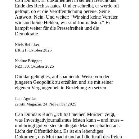
Can Dündar. Er dokumentiert in seinem Bericht das
Ende des Rechtsstaates. Und er schreibt, er werde oft
gefragt, ob er die Veröffentlichung bereue. Seine
Antwort: Nein. Und weiter: "Wir sind keine Verräter,
wir sind keine Helden, wir sind Journalisten." Er
kämpft weiter für die Pressefreiheit und die
Demokratie.
Niels Beintker,
BR, 21. Oktober 2025
Nadine Brügger,
NZZ, 30. Oktober 2025
Dündar gelingt es, auf spannende Weise von der
jüngeren Geopolitik zu erzählen und sie mit seiner
eigenen Vergangenheit in Beziehung zu setzen.
Juan Aguilar,
zenith Magazin, 24. November 2025
Can Dündars Buch „Ich traf meinen Mörder“ zeigt,
was Investigativjournalismus leisten kann – und muss –
und bringt gut versteckte illegale Machenschaften ans
Licht der Öffentlichkeit. Es ist ein lebendiges
Dokument, das Mut macht und auf die Kraft des freien