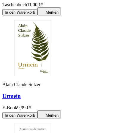
Taschenbuch
11,00
€
*
In den Warenkorb
Merken
Alain Claude Sulzer
Urmein
E-Book
9,99
€
*
In den Warenkorb
Merken